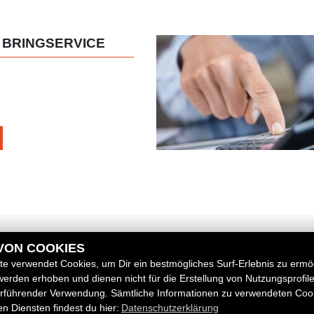
 BRINGSERVICE
 VON COOKIES
RECHTLICHES
e verwendet Cookies, um Dir ein bestmögliches Surf-Erlebnis zu ermö
erden erhoben und dienen nicht für die Erstellung von Nutzungsprofil
AGB
erführender Verwendung. Sämtliche Informationen zu verwendeten Coo
 Diensten findest du hier:
Datenschutzerklärung
Impressum
zeuge